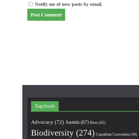
Notify me of new posts by email.
Tagclouds
Advocacy
(72)
Austria
(67)
Bear
(42)
Biodiversity
(274)
Carpathian Convention
(38)