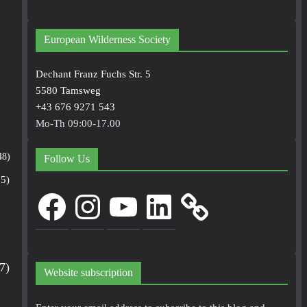
European Wilderness Society
Dechant Franz Fuchs Str. 5
5580 Tamsweg
+43 676 9271 543
Mo-Th 09:00-17.00
48)
Follow Us
5)
Facebook
Instagram
YouTube
LinkedIn
7)
Website subscription