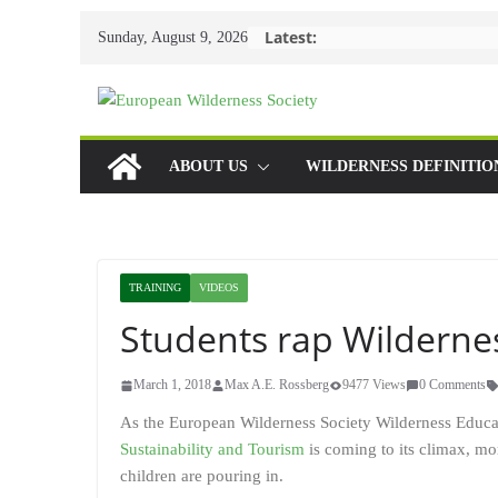
Skip
Latest:
Sunday, August 9, 2026
to
content
ABOUT US
WILDERNESS DEFINITIO
TRAINING
VIDEOS
Students rap Wilderne
March 1, 2018
Max A.E. Rossberg
9477 Views
0 Comments
As the European Wilderness Society Wilderness Educat
Sustainability and Tourism
is coming to its climax, m
children are pouring in.