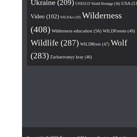
Ukraine
(209)
USA
(5
UNESCO World Heritage
(36)
Wilderness
Video
(102)
WILDArt
(29)
(408)
Wilderness education
(56)
WILDForests
(49)
Wildlife
(287)
Wolf
WILDRiver
(47)
(283)
Zacharovanyy kray
(46)