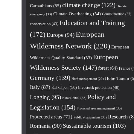
climate change
(122)
Carpathians
(55)
climate
Climate Overheating
(54)
Communication
(35)
emergency
(33)
Education and Training
conservation
(43)
European
(172)
Europe
(94)
Wilderness Network
(220)
European
European
Wilderness Quality Standard
(53)
Wilderness Society
(147)
forest
(64)
France
(
Germany
(139)
Hohe Tauern
(5
Herd management
(29)
Italy
(87)
Kalkalpen
(50)
Livestock protection
(40)
Policy and
Logging
(95)
Natura 2000
(33)
Legislation
(154)
Protected area management
(36)
Research
(8
Protected areas
(71)
Public engagement
(33)
Romania
(90)
Sustainable tourism
(103)