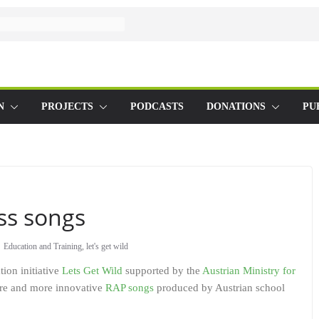
N
PROJECTS
PODCASTS
DONATIONS
PU
ss songs
Education and Training
,
let's get wild
ion initiative
Lets Get Wild
supported by the
Austrian Ministry for
ore and more innovative
RAP songs
produced by Austrian school