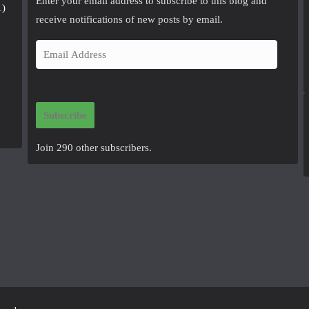
Enter your email address to subscribe to this blog and
1)
receive notifications of new posts by email.
E
m
a
i
Subscribe
l
A
Join 290 other subscribers.
d
d
r
e
s
s