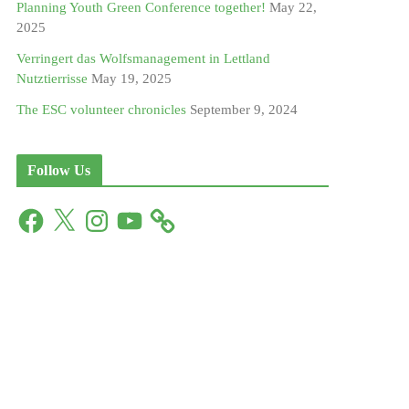
Planning Youth Green Conference together!
May 22,
2025
Verringert das Wolfsmanagement in Lettland
Nutztierrisse
May 19, 2025
The ESC volunteer chronicles
September 9, 2024
Follow Us
F
X
I
Y
a
n
o
c
s
u
e
t
T
b
a
u
o
g
b
o
r
e
k
a
m